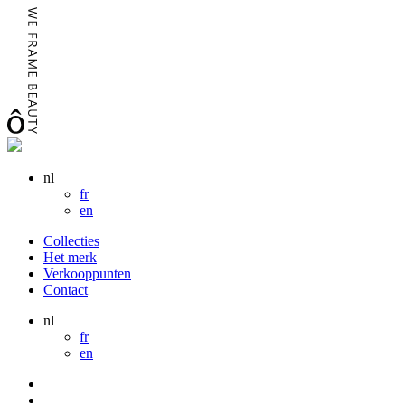
nl
fr
en
Collecties
Het merk
Verkooppunten
Contact
nl
fr
en