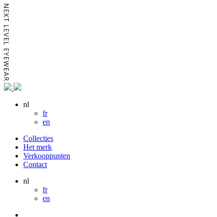
nl
fr
en
Collecties
Het merk
Verkooppunten
Contact
nl
fr
en